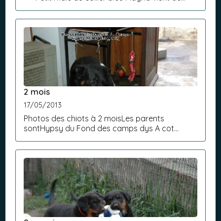
rejoindre une famille, reste la petite femelle au
collier brun Les paren...
2 mois
17/05/2013
Photos des chiots à 2 moisLes parents
sontHypsy du Fond des camps dys A cot
4(Artzain du Domaine des Gardiens de la Vallée
x Vanille du Mûrier de Sordeille)Et Hagrid du
Regard Mordant dys B, cot 3(Sol...