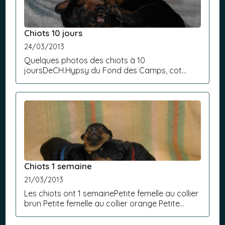
Chiots 10 jours
24/03/2013
Quelques photos des chiots à 10
joursDeCH.Hypsy du Fond des Camps, cot
4, dys A, coude 0/0Et deHagrid du Regard
Mordant cot 3, dys B Plus de
photos https://picasa...
Chiots 1 semaine
21/03/2013
Les chiots ont 1 semainePetite femelle au collier
brun Petite femelle au collier orange Petite
femelle au collier vertPetit mâle au collier
bleuPetit mâle au collier jaunePetit mâle au