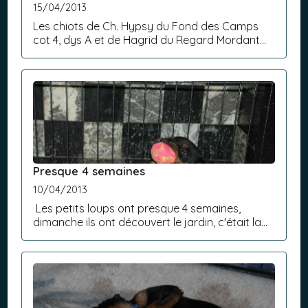
15/04/2013
Les chiots de Ch. Hypsy du Fond des Camps
cot 4, dys A et de Hagrid du Regard Mordant
cot 3 dys B, ont 1 mois.Les chiots évoluent bien.Il
reste 1 mâle et 2 femelles.Renseignements
0032475218...
Presque 4 semaines
10/04/2013
Les petits loups ont presque 4 semaines,
dimanche ils ont découvert le jardin, c'était la
grande aventure.Il reste 1 mâle et 2 femelles de
disponible