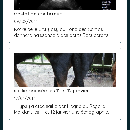
Gestation confirmée
09/02/2013
Notre belle Ch.Hypsy du Fond des Camps
donnera naissance à des petits Beaucerons
vers la mi mars. La gestation a été confirmée
ce samedi 9 février par échographie.Si vous
êtes intéressés par un petit...
saillie réalisée les 11 et 12 janvier
17/01/2013
Hypsy a étée saillie par Hagrid du Regard
Mordant les 11 et 12 janvier Une échographie
sera réalisée mi février.