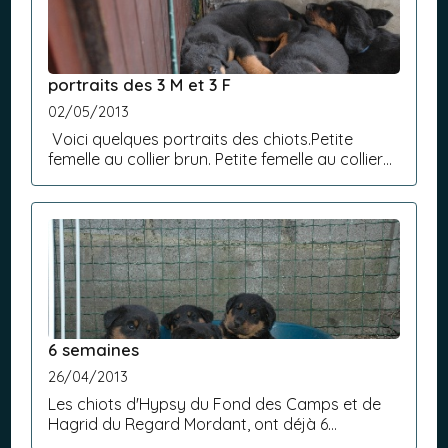
portraits des 3 M et 3 F
02/05/2013
Voici quelques portraits des chiots.Petite
femelle au collier brun. Petite femelle au collier
orange Petite femelle au collier vert Petit mâle
au collier bleuPetit mâle au collier...
6 semaines
26/04/2013
Les chiots d'Hypsy du Fond des Camps et de
Hagrid du Regard Mordant, ont déjà 6
semaines.Ils grandissent bien et son super bien