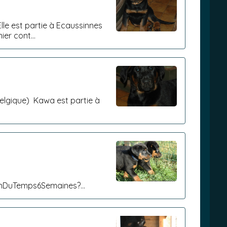
lle est partie à Ecaussinnes
ier cont...
Belgique) Kawa est partie à
ienDuTemps6Semaines?