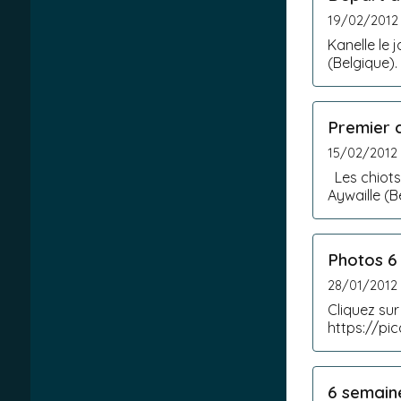
19/02/2012
Kanelle le 
(Belgique).
Premier 
15/02/2012
Les chiots
Aywaille (B
Photos 6
28/01/2012
Cliquez su
https://p
authuser=0&
6 semain