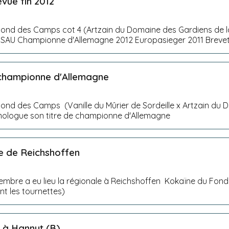
révue fin 2012
ond des Camps cot 4 (Artzain du Domaine des Gardiens de la 
 CSAU Championne d'Allemagne 2012 Europasieger 2011 Brevet 
 championne d'Allemagne
rier de Sordeille x Artzain du Domaine des Gardiens de la
ologue son titre de championne d'Allemagne
e de Reichshoffen
embre a eu lieu la régionale à Reichshoffen Kokaïne du Fon
nt les tournettes)
E à Hannut (B)