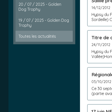
Saillie p
20 / 07 / 2025 - Golden
14/12/2012
Dog Trophy
Hypsy du F
Sordeille)
19 / 07 / 2025 - Golden Dog
Trophy
Toutes les actualités
Titre de
24/11/2012
Hypsy du Fond des Camps (Vanille du Mû
Vallée)Hom
Régional
03/10/2012
Ce 30 sept
(partie ava
17 juin N