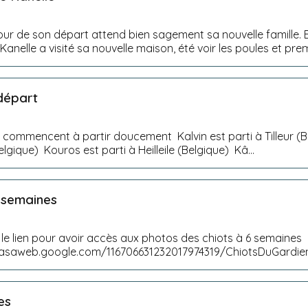
jour de son départ attend bien sagement sa nouvelle famille. E
 Kanelle a visité sa nouvelle maison, été voir les poules et prem
départ
 commencent à partir doucement Kalvin est parti à Tilleur (
elgique) Kouros est parti à Heilleile (Belgique) Kâ...
 semaines
r le lien pour avoir accès aux photos des chiots à 6 semaines
icasaweb.google.com/116706631232017974319/ChiotsDuGard
feat=directlink &n...
es