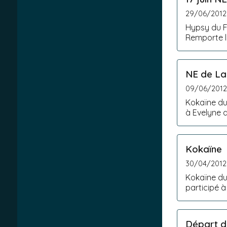
29/06/2012
Hypsy du Fo
NE de La
09/06/201
Kokaïne du
Kokaïne
30/04/2012
Kokaïne du
participé à
Départ d