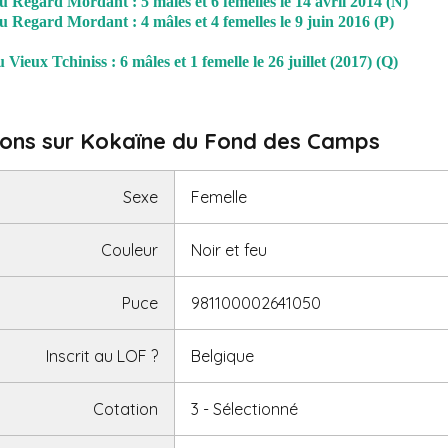
 Regard Mordant : 5 mâles et 6 femelles le 14 avril 2014 (N)
 Regard Mordant : 4 mâles et 4 femelles le 9 juin 2016 (P)
u Vieux Tchiniss : 6 mâles et 1 femelle le 26 juillet (2017) (Q)
ions sur Kokaïne du Fond des Camps
Sexe
Femelle
Couleur
Noir et feu
Puce
981100002641050
Inscrit au LOF
?
Belgique
Cotation
3 - Sélectionné