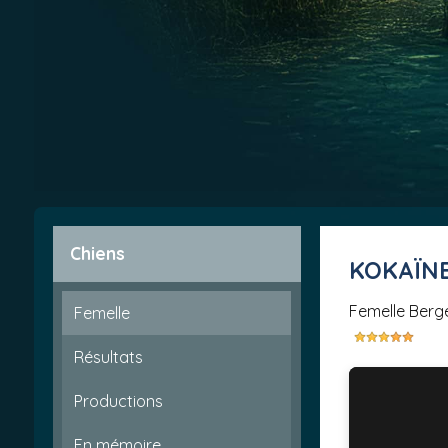
Chiens
KOKAÏN
femelle Berg
Femelle
Résultats
Productions
En mémoire