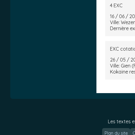
4 EXC
16 / 06 / 2
Ville: Weze
Dernière ex
EXC cotati
26 / 05 / 2
Ville: Gien 
Kokaïne res
Les textes e
Plan du site
C