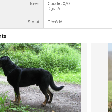
Tares
Coude : 0/0
Dys : A
Statut
Décédé
nts