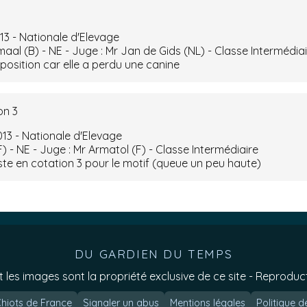
013 - Nationale d'Elevage
maal (B) - NE - Juge : Mr Jan de Gids (NL) - Classe Intermédia
position car elle a perdu une canine
on 3
013 - Nationale d'Elevage
(F) - NE - Juge : Mr Armatol (F) - Classe Intermédiaire
te en cotation 3 pour le motif (queue un peu haute)
DU GARDIEN DU TEMPS
t les images sont la propriété exclusive de ce site - Reproduct
hiots de France
Signaler un abus
Mentions légales
Politique d