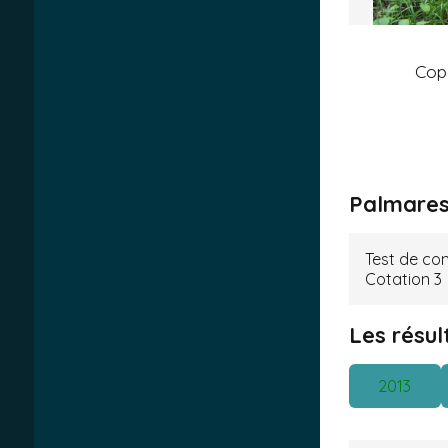
Cop
Palmares
Test de co
Cotation 3
Les résu
2013