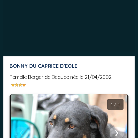
BONNY DU CAPRICE D'EOLE
femelle Berger de Beauce née le 21/04/2002
1 / 4
❮
❯