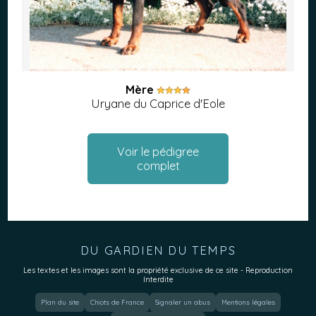
Mère
Uryane du Caprice d'Eole
Voir le pédigree
complet
DU GARDIEN DU TEMPS
Les textes et les images sont la propriété exclusive de ce site - Reproduction
Interdite
Plan du site
Chiots de France
Signaler un abus
Mentions légales